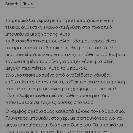
Brand:
Trixie
Τα
μπουκάλια νερού
με τα πρόσωπα ζώων είναι η
τέλεια, ανθεκτική εναλλακτική λύση στα πλαστικά
μπουκάλια μιας χρήσης! Αυτά
τα
διασκεδαστικά
μπουκάλια πόσιμου νερού είναι
απαραίτητα όταν βρίσκεστε έξω με τα παιδιά. Με
μια
ποικιλία
ζώων για να διαλέξετε, κάθε μικρό θα βρει
τον αγαπημένο του φίλο για να ξεκινήσει μια άλλη
μεγάλη περιπέτεια! Αυτό το μπουκάλι
είναι
κατασκευασμένο
από ανοξείδωτο χάλυβα,
καθιστώντας το την τέλεια, ανθεκτική εναλλακτική λύση
στα πλαστικά μπουκάλια μιας χρήσης. Το μπουκάλι
είναι ελαφρύ,
ανθεκτικό
σε κάθε κρούση και δεν
απελευθερώνει τοξικές ουσίες στο νερό.
Ο κομψός σχεδιασμός καθιστά
εύκολο
τον καθαρισμό.
Πλύνετε το μπουκάλι
στο χέρι
με σαπουνόνερο για να
μεγιστοποιήσετε τη διάρκεια ζωής του. Τα μπουκάλια
είναι εντελώς στεγανά. Το εύχρηστο καπάκι έχει