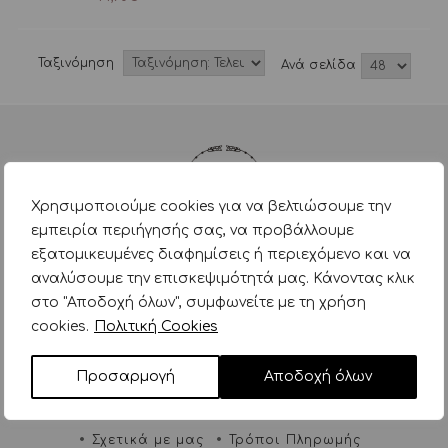
Ταξινόμηση
Aνά σελίδα
Χρησιμοποιούμε cookies για να βελτιώσουμε την
εμπειρία περιήγησής σας, να προβάλλουμε
εξατομικευμένες διαφημίσεις ή περιεχόμενο και να
Αγίου Δημητρίου 168 & Συρράκου 2,
αναλύσουμε την επισκεψιμότητά μας. Κάνοντας κλικ
Άγιος Δημήτριος, Τ.Κ. 17341
στο "Αποδοχή όλων", συμφωνείτε με τη χρήση
cookies.
Πολιτική Cookies
+30 2109345324
info@tinytoes.gr
Προσαρμογή
Αποδοχή όλων
ΠΛΗΡΟΦΟΡΙΕΣ
Σχετικά με μας
Τρόποι Πληρωμής