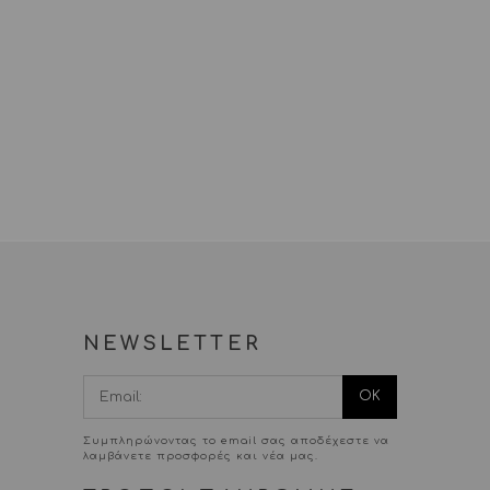
NEWSLETTER
I agree terms
and conditions.*
Συμπληρώνοντας το email σας αποδέχεστε να
λαμβάνετε προσφορές και νέα μας.