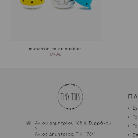
munchkin color buddies
17,90
€
Π
Σχ
Τ
Αγίου Δημητρίου 168 & Συρράκου
Τ
2,
Άγιος Δημήτριος, Τ.Κ. 17341
Ε