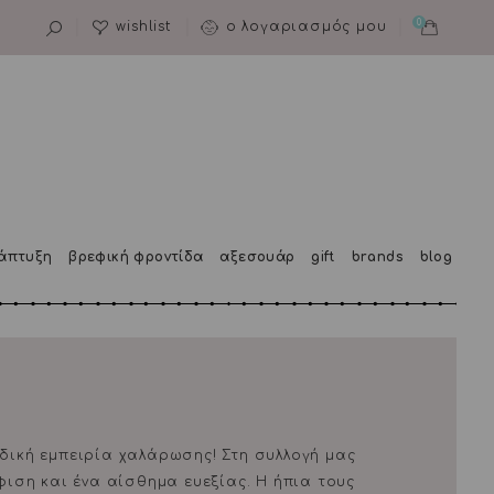
0
wishlist
ο λογαριασμός μου
άπτυξη
βρεφική φροντίδα
αξεσουάρ
gift
brands
blog
αδική εμπειρία χαλάρωσης! Στη συλλογή μας
ιση και ένα αίσθημα ευεξίας. Η ήπια τους