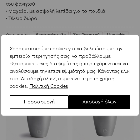
του φαγητού
• Μαχαίρι με ασφαλή λεπίδα για τα παιδιά
• Τέλειο δώρο
Κατηγορίες:
Βρεφανάπτυξη
Σετ Φαγητού
Munchkin
Χρησιμοποιούμε cookies για να βελτιώσουμε την
ΣΧΕΤΙΚΑ ΠΡΟΪΟΝΤΑ
εμπειρία περιήγησής σας, να προβάλλουμε
εξατομικευμένες διαφημίσεις ή περιεχόμενο και να
αναλύσουμε την επισκεψιμότητά μας. Κάνοντας κλικ
στο "Αποδοχή όλων", συμφωνείτε με τη χρήση
cookies.
Πολιτική Cookies
Προσαρμογή
Αποδοχή όλων