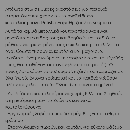
Απόλυτο στιλ
σε μικρές διαστάσεις για παιδικά
στοματάκια και χεράκια – τα
ανοξείδωτα
κουταλοπίρουνα Polish
αναβαθμίζουν τα γεύματα.
Αυτά τα κομψά μεταλλικά κουταλοπίρουνα είναι
μοναδικά στο είδος τους και βοηθούν τα παιδιά να
μάθουν να τρώνε μόνα τους εύκολα και με στιλ. Με τα
ανοξείδωτα πιρούνια, κουτάλια και μαχαίρια,
σχεδιασμένα με γνώμονα την ασφάλεια και το μέγεθός
τους, θα αισθάνονται σαν ενήλικες στο τραπέζι. Οι
γονείς λατρεύουν το ουδέτερο ντιζάιν που ταιριάζει με
όλα (χωρίς έντονα χρώματα!) και τα παιδιά νιώθουν
πλέον «μεγάλα παιδιά». Όλοι είναι ικανοποιημένοι!
• Ανοξείδωτα κουταλοπίρουνα χωρίς BPA που βοηθούν
στη μετάβαση των παιδιών σε κανονικά
κουταλοπίρουνα
• Εργονομικές λαβές σε παιδικό μέγεθος για σταθερό
κράτημα
• Στρογγυλεμένο πιρούνι και κουτάλι για εύκολο μάζεμα