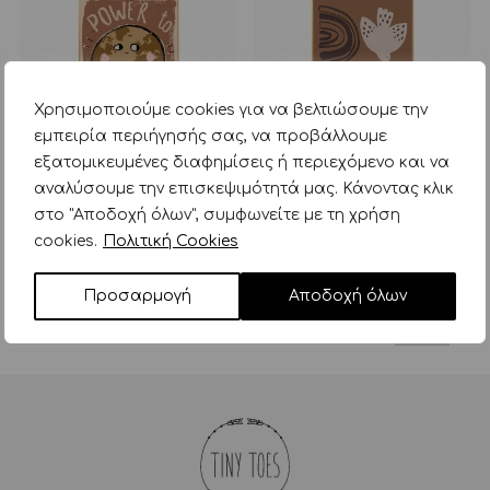
Χρησιμοποιούμε cookies για να βελτιώσουμε την
εμπειρία περιήγησής σας, να προβάλλουμε
εξατομικευμένες διαφημίσεις ή περιεχόμενο και να
αναλύσουμε την επισκεψιμότητά μας. Κάνοντας κλικ
στο "Αποδοχή όλων", συμφωνείτε με τη χρήση
studio loco αφίσα world
studio loco αφίσα sunset
wallposter 50x70cm
wallposter 50x70cm
cookies.
Πολιτική Cookies
26,00
€
26,00
€
Προσαρμογή
Αποδοχή όλων
Ταξινόμηση
Aνά σελίδα