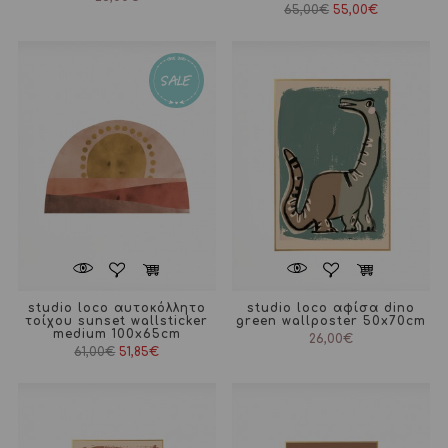
Original
Η
65,00
€
55,00
€
price
τρέχουσα
was:
τιμή
65,00€.
είναι:
55,00€.
studio loco αυτοκόλλητο
studio loco αφίσα dino
τοίχου sunset wallsticker
green wallposter 50x70cm
medium 100x65cm
26,00
€
Original
Η
61,00
€
51,85
€
price
τρέχουσα
was:
τιμή
61,00€.
είναι:
51,85€.