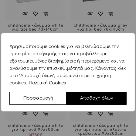
childhome κάλυμμα white
childhome κάλυμμα grey
για tipi bed 70x140cm
για tipi bed 70x140cm
123,00
€
123,00
€
Χρησιμοποιούμε cookies για να βελτιώσουμε την
εμπειρία περιήγησής σας, να προβάλλουμε
εξατομικευμένες διαφημίσεις ή περιεχόμενο και να
αναλύσουμε την επισκεψιμότητά μας. Κάνοντας κλικ
στο "Αποδοχή όλων", συμφωνείτε με τη χρήση
cookies.
Πολιτική Cookies
Προσαρμογή
Αποδοχή όλων
childhome κάλυμμα white
childhome κάλυμμα white
για tipi bed 90x200cm
για tipi natural πλαίσιο
kρεβατιού 90x200cm
147,50
€