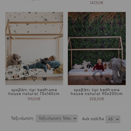
147,50
€
κρεβάτι tipi bedframe
κρεβάτι tipi bedframe
house natural 70x140cm
house natural 90x200cm
199,00
€
258,00
€
Ταξινόμηση
Aνά σελίδα