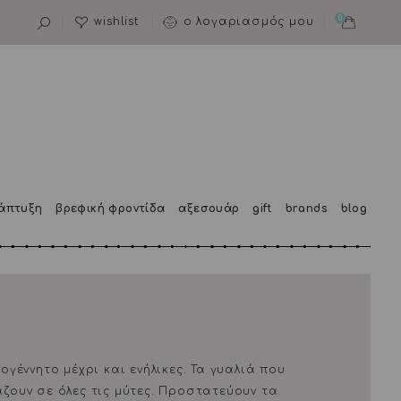
0
wishlist
ο λογαριασμός μου
άπτυξη
βρεφική φροντίδα
αξεσουάρ
gift
brands
blog
εογέννητο μέχρι και ενήλικες. Τα γυαλιά που
άζουν σε όλες τις μύτες. Προστατεύουν τα