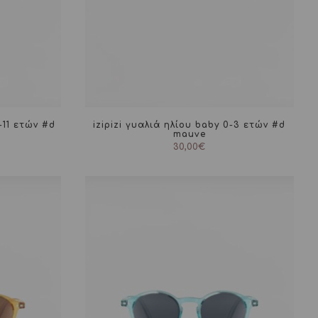
7-11 ετών #d
izipizi γυαλιά ηλίου baby 0-3 ετών #d
mauve
30,00
€