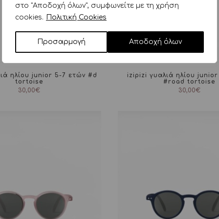
στο "Αποδοχή όλων", συμφωνείτε με τη χρήση
cookies.
Πολιτική Cookies
Προσαρμογή
Αποδοχή όλων
λιά ηλίου junior 5-7 ετών #d
izipizi γυαλιά ηλίου junior
tortoise
#road tortoise
30,00
€
30,00
€