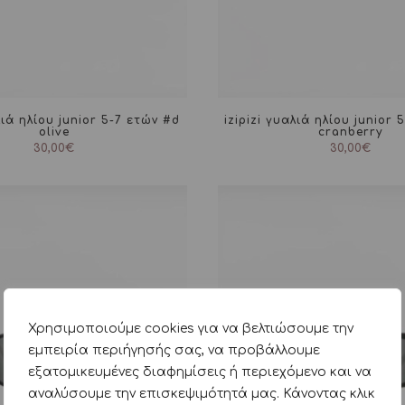
λιά ηλίου junior 5-7 ετών #d
izipizi γυαλιά ηλίου junior 
olive
cranberry
30,00
€
30,00
€
Χρησιμοποιούμε cookies για να βελτιώσουμε την
εμπειρία περιήγησής σας, να προβάλλουμε
εξατομικευμένες διαφημίσεις ή περιεχόμενο και να
αναλύσουμε την επισκεψιμότητά μας. Κάνοντας κλικ