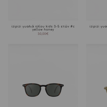
izipizi γυαλιά ηλίου kids 3-5 ετών #c
izipizi γυ
yellow honey
30,00
€