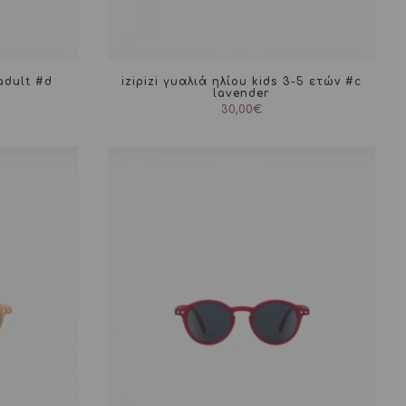
 adult #d
izipizi γυαλιά ηλίου kids 3-5 ετών #c
lavender
30,00
€