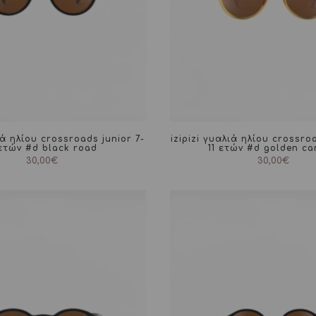
ιά ηλίου crossroads junior 7-
izipizi γυαλιά ηλίου crossroa
 ετών #d black road
11 ετών #d golden c
30,00
€
30,00
€