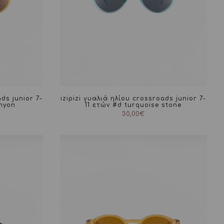
ds junior 7-
izipizi γυαλιά ηλίου crossroads junior 7-
anyon
11 ετών #d turquoise stone
30,00
€