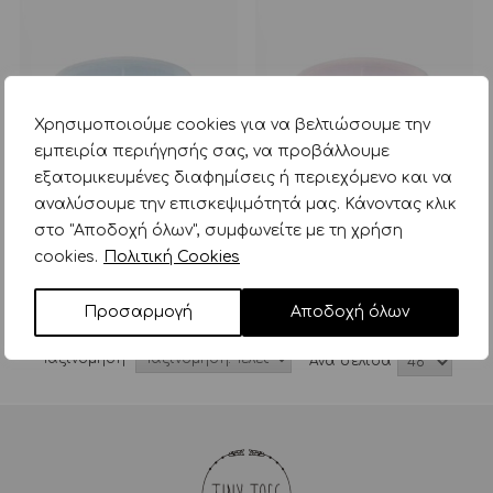
Χρησιμοποιούμε cookies για να βελτιώσουμε την
εμπειρία περιήγησής σας, να προβάλλουμε
εξατομικευμένες διαφημίσεις ή περιεχόμενο και να
αναλύσουμε την επισκεψιμότητά μας. Κάνοντας κλικ
στο "Αποδοχή όλων", συμφωνείτε με τη χρήση
babyono πιάτο σιλικόνης
babyono πιάτο σιλικόνης
με 3 θέσεις, καπάκι &
με 3 θέσεις, καπάκι &
cookies.
Πολιτική Cookies
βάση με βεντούζα – μπλε
βάση με βεντούζα – ροζ
14,90
€
14,90
€
Προσαρμογή
Αποδοχή όλων
Ταξινόμηση
Aνά σελίδα