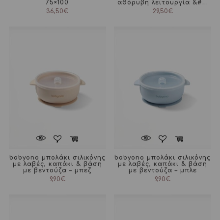
75×100
αθόρυβη λειτουργία &#...
36,50
€
29,50
€
babyono μπολάκι σιλικόνης
babyono μπολάκι σιλικόνης
με λαβές, καπάκι & βάση
με λαβές, καπάκι & βάση
με βεντούζα – μπεζ
με βεντούζα – μπλε
9,90
€
9,90
€