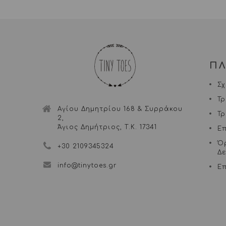
Π
Σχ
Τ
Αγίου Δημητρίου 168 & Συρράκου
Τ
2,
Άγιος Δημήτριος, Τ.Κ. 17341
Ε
Ό
+30 2109345324
Δ
info@tinytoes.gr
Επ