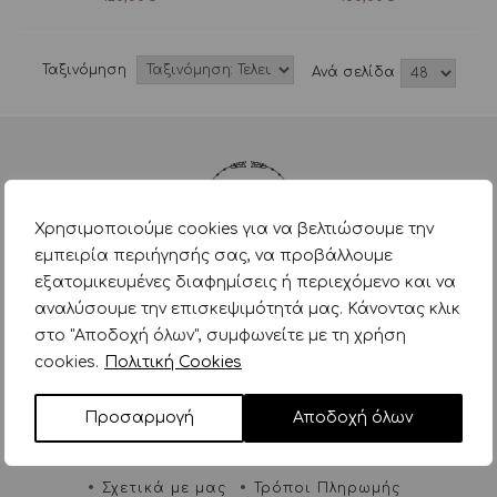
Ταξινόμηση
Aνά σελίδα
Χρησιμοποιούμε cookies για να βελτιώσουμε την
εμπειρία περιήγησής σας, να προβάλλουμε
εξατομικευμένες διαφημίσεις ή περιεχόμενο και να
Αγίου Δημητρίου 168 & Συρράκου 2,
αναλύσουμε την επισκεψιμότητά μας. Κάνοντας κλικ
Άγιος Δημήτριος, Τ.Κ. 17341
στο "Αποδοχή όλων", συμφωνείτε με τη χρήση
cookies.
Πολιτική Cookies
+30 2109345324
info@tinytoes.gr
Προσαρμογή
Αποδοχή όλων
ΠΛΗΡΟΦΟΡΙΕΣ
Σχετικά με μας
Τρόποι Πληρωμής