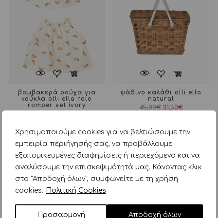
βαμβακερά ρούχα για
ψάθινο καλάθι olli ella
κούκλα olli ella rolo
natural
romper set ivory
Original
Η
45,00
€
31,50
€
Original
Η
price
τρέχουσα
17,90
€
10,74
€
price
τρέχουσα
was:
τιμή
was:
τιμή
45,00€.
είναι:
Χρησιμοποιούμε cookies για να βελτιώσουμε την
17,90€.
είναι:
31,50€.
10,74€.
εμπειρία περιήγησής σας, να προβάλλουμε
εξατομικευμένες διαφημίσεις ή περιεχόμενο και να
αναλύσουμε την επισκεψιμότητά μας. Κάνοντας κλικ
στο "Αποδοχή όλων", συμφωνείτε με τη χρήση
cookies.
Πολιτική Cookies
Προσαρμογή
Αποδοχή όλων