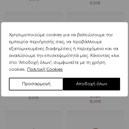
8,00
€
Χρησιμοποιούμε cookies για να βελτιώσουμε την
εμπειρία περιήγησής σας, να προβάλλουμε
εξατομικευμένες διαφημίσεις ή περιεχόμενο και να
αναλύσουμε την επισκεψιμότητά μας. Κάνοντας κλικ
στο "Αποδοχή όλων", συμφωνείτε με τη χρήση
cookies.
Πολιτική Cookies
Προσαρμογή
Αποδοχή όλων
rockahula kids κλιπ
rockahula kids σκουφάκι
μαλλιών elsie twisty bow
cosy striped beret pink 3-6
ετών
8,00
€
18,00
€