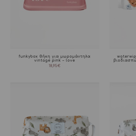
funkybox θήκη για μωρομάντηλα
waterwip
vintage pink – love
βιοδιασπώ
18,95
€