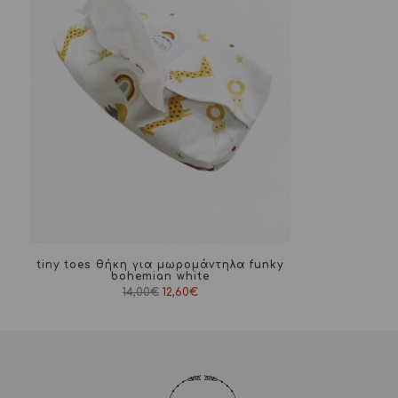
tiny toes θήκη για μωρομάντηλα funky
bohemian white
Original
Η
14,00
€
12,60
€
price
τρέχουσα
was:
τιμή
14,00€.
είναι:
12,60€.