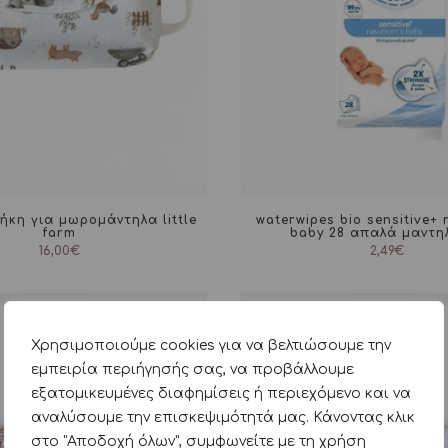
θήκη για μωρομάντηλα little
waterwipes bio sensitive+
farm
baby 28 απαλά μαντη
16,00
€
2,49
€
Χρησιμοποιούμε cookies για να βελτιώσουμε την
εμπειρία περιήγησής σας, να προβάλλουμε
εξατομικευμένες διαφημίσεις ή περιεχόμενο και να
αναλύσουμε την επισκεψιμότητά μας. Κάνοντας κλικ
στο "Αποδοχή όλων", συμφωνείτε με τη χρήση