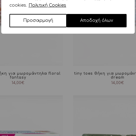
cookies.
Πολιτική Cookies
Προσαρμογή
Αποδοχή όλων
θήκη για μωρομάντηλα floral
tiny toes θήκη για μωρομάν
fantasy
dream
14,00
€
14,00
€