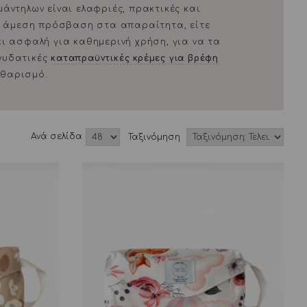
ντηλων είναι ελαφριές, πρακτικές και
ι άμεση πρόσβαση στα απαραίτητα, είτε
αι ασφαλή για καθημερινή χρήση, για να τα
ενυδατικές
καταπραϋντικές κρέμες για βρέφη
αθαρισμό.
Aνά σελίδα
Ταξινόμηση