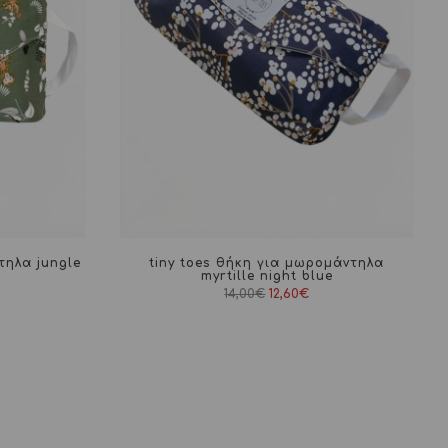
τηλα jungle
tiny toes θήκη για μωρομάντηλα
myrtille night blue
Original
Η
14,00
€
12,60
€
price
τρέχουσα
was:
τιμή
14,00€.
είναι:
12,60€.