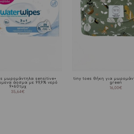
es μωρομάντηλα sensitive+
tiny toes θήκη για μωρομάν
μενα άοσμα με 99,9% νερό
green
9×60τμχ
16,00
€
35,64
€