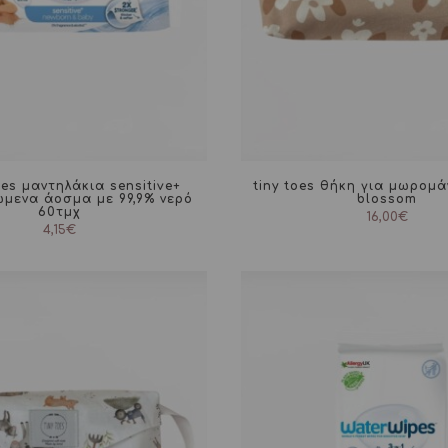
es μαντηλάκια sensitive+
tiny toes θήκη για μωρομά
μενα άοσμα με 99,9% νερό
blossom
60τμχ
16,00
€
4,15
€