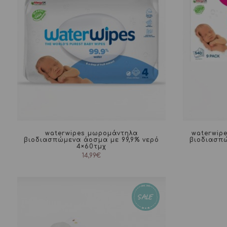
waterwipes μωρομάντηλα
waterwip
βιοδιασπώμενα άοσμα με 99,9% νερό
βιοδιασπώ
4×60τμχ
14,99
€