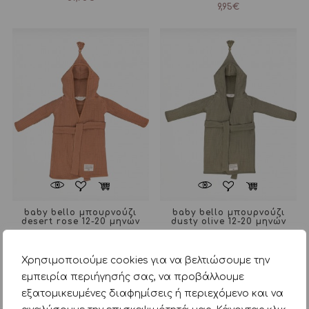
9,95
€
baby bello μπουρνούζι
baby bello μπουρνούζι
desert rose 12-20 μηνών
dusty olive 12-20 μηνών
29,95
€
29,95
€
Χρησιμοποιούμε cookies για να βελτιώσουμε την
εμπειρία περιήγησής σας, να προβάλλουμε
Ταξινόμηση
Aνά σελίδα
εξατομικευμένες διαφημίσεις ή περιεχόμενο και να