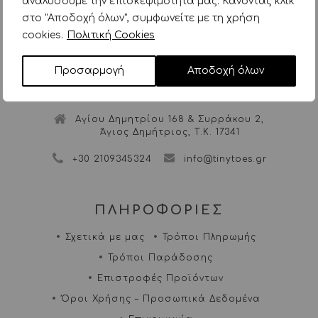
αναλύσουμε την επισκεψιμότητά μας. Κάνοντας κλικ
στο "Αποδοχή όλων", συμφωνείτε με τη χρήση
cookies.
Πολιτική Cookies
Προσαρμογή
Αποδοχή όλων
Αγίου Δημητρίου 168 & Συρράκου 2,
Άγιος Δημήτριος, Τ.Κ. 17341
+30 2109345324
info@tinytoes.gr
ΠΛΗΡΟΦΟΡΙΕΣ
Σχετικά με μας
Τρόποι Πληρωμής
Τρόποι Παράδοσης
Επιστροφές Προϊόντων
Όροι Χρήσης – Προσωπικά Δεδομένα