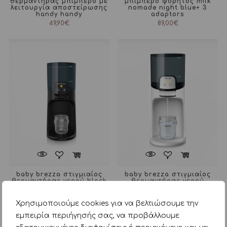
θερμαντήρας μπιμπερό με
μπιμπερό φορητός milk
λειτουργία αποστείρωσης
nomade night blue+ 3
handy handy
adaptors
49,90
€
89,00
€
baby brezza στιγμιαίος
baby brezza στιγμιαίος
θερμαντήρας νερού black
θερμαντήρας νερού
classic
74,90
€
74,90
€
Χρησιμοποιούμε cookies για να βελτιώσουμε την
εμπειρία περιήγησής σας, να προβάλλουμε