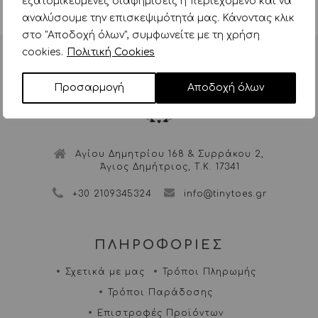
εξατομικευμένες διαφημίσεις ή περιεχόμενο και να
Ταξινόμηση
Aνά σελίδα
αναλύσουμε την επισκεψιμότητά μας. Κάνοντας κλικ
στο "Αποδοχή όλων", συμφωνείτε με τη χρήση
cookies.
Πολιτική Cookies
Προσαρμογή
Αποδοχή όλων
Αγίου Δημητρίου 168 & Συρράκου 2,
Άγιος Δημήτριος, Τ.Κ. 17341
+30 2109345324
info@tinytoes.gr
ΠΛΗΡΟΦΟΡΙΕΣ
Σχετικά με μας
Τρόποι Πληρωμής
Τρόποι Παράδοσης
Επιστροφές Προϊόντων