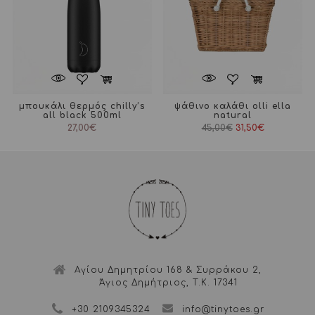
μπουκάλι θερμός chilly’s
ψάθινο καλάθι olli ella
all black 500ml
natural
Original
Η
27,00
€
45,00
€
31,50
€
price
τρέχουσα
was:
τιμή
45,00€.
είναι:
31,50€.
Αγίου Δημητρίου 168 & Συρράκου 2,
Άγιος Δημήτριος, Τ.Κ. 17341
+30 2109345324
info@tinytoes.gr