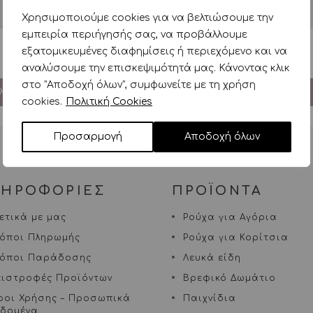
Χρησιμοποιούμε cookies για να βελτιώσουμε την
εμπειρία περιήγησής σας, να προβάλλουμε
εξατομικευμένες διαφημίσεις ή περιεχόμενο και να
αναλύσουμε την επισκεψιμότητά μας. Κάνοντας κλικ
στο "Αποδοχή όλων", συμφωνείτε με τη χρήση
λογή σας.
cookies.
Πολιτική Cookies
Προσαρμογή
Αποδοχή όλων
ΛΗΡΟΦΟΡΙΕΣ
ΠΡΟΪΟΝΤΑ
ετικά με μας
Ρούχα για Αγόρια
ρόποι Πληρωμής
Ρούχα για Κορίτσια
ρόποι Παράδοσης
Λευκά είδη
πιστροφές Προϊόντων
Βρεφικό Δωμάτιο
ροι Χρήσης – Προσωπικά
Παιχνίδια
εδομένα