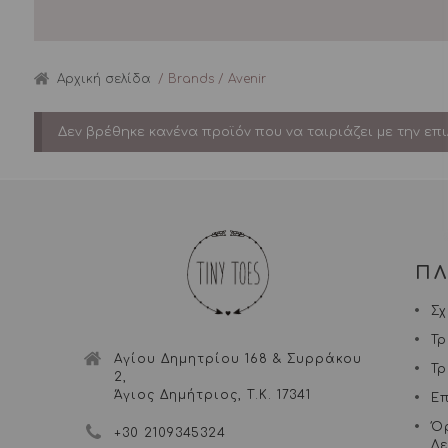
Αρχική σελίδα
/ Brands / Avenir
Δεν βρέθηκε κανένα προϊόν που να ταιριάζει με την επι
Π
Σχ
Τ
Αγίου Δημητρίου 168 & Συρράκου
Τ
2,
Άγιος Δημήτριος, Τ.Κ. 17341
Ε
Ό
+30 2109345324
Δ