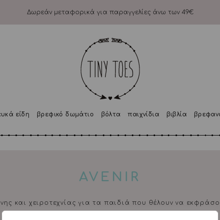
Δωρεάν μεταφορικά για παραγγελίες άνω των 49€
ευκά είδη
βρεφικό δωμάτιο
βόλτα
παιχνίδια
βιβλία
βρεφαν
AVENIR
έχνης και χειροτεχνίας για τα παιδιά που θέλουν να εκφράσο
τους όρεξη.