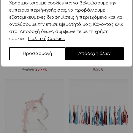
Χρησιμοποιούμε cookies για να βελτιώσουμε την
εμπειρία περιήγησής σας, να προβάλλουμε
εξατομικευμένες διαφημίσεις ή περιεχόμενο και να
αναλύσουμε την επισκεψιμότητά μας. Κάνοντας κλικ
στο "Αποδοχή όλων", συμφωνείτε με τη χρήση
cookies.
Πολιτική Cookies
Προσαρμογή
Αποδοχή όλων
konges slojd kit γενεθλίων
ginger ray ξύλινη γιρλάντα
dino – 7 items
pumpkin halloween bunting
Original
Η
47,95
€
23,97
€
8,50
€
price
τρέχουσα
was:
τιμή
47,95€.
είναι:
23,97€.