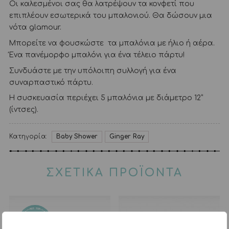
Οι καλεσμένοι σας θα λατρέψουν τα κονφετί που
επιπλέουν εσωτερικά του μπαλονιού. Θα δώσουν μια
νότα glamour.
Μπορείτε να φουσκώστε τα μπαλόνια με ήλιο ή αέρα.
Ένα πανέμορφο μπαλόνι για ένα τέλειο πάρτυ!
Συνδυάστε με την υπόλοιπη συλλογή για ένα
συναρπαστικό πάρτυ.
Η συσκευασία περιέχει 5 μπαλόνια με διάμετρο 12”
(ίντσες).
Κατηγορία:
Baby Shower
Ginger Ray
ΣΧΕΤΙΚΑ ΠΡΟΪΟΝΤΑ