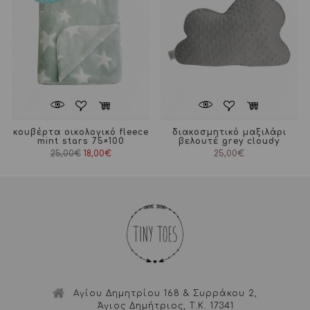
κουβέρτα οικολογικό fleece
διακοσμητικό μαξιλάρι
mint stars 75×100
βελουτέ grey cloudy
Original
Η
25,00
€
18,00
€
25,00
€
price
τρέχουσα
was:
τιμή
25,00€.
είναι:
18,00€.
Αγίου Δημητρίου 168 & Συρράκου 2,
Άγιος Δημήτριος, Τ.Κ. 17341