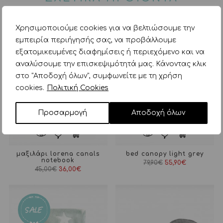
Χρησιμοποιούμε cookies για να βελτιώσουμε την
εμπειρία περιήγησής σας, να προβάλλουμε
εξατομικευμένες διαφημίσεις ή περιεχόμενο και να
αναλύσουμε την επισκεψιμότητά μας. Κάνοντας κλικ
στο "Αποδοχή όλων", συμφωνείτε με τη χρήση
cookies.
Πολιτική Cookies
Προσαρμογή
Αποδοχή όλων
μαξιλάρι lorena canals
bed canopy light grey
notebook
Original
Η
79,90
€
55,90
€
Original
Η
price
τρέχουσα
45,00
€
36,00
€
price
τρέχουσα
was:
τιμή
was:
τιμή
79,90€.
είναι:
45,00€.
είναι:
55,90€.
36,00€.