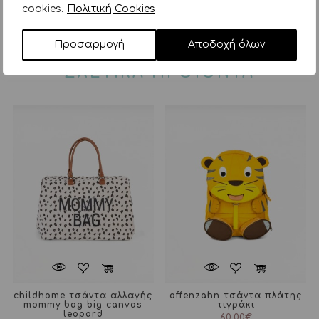
Μπρατσάκια - Σωσίβια
Παιχνίδια
cookies.
Πολιτική Cookies
Παιχνίδια μπάνιου - Παραλίας
BimbiDreams
Προσαρμογή
Αποδοχή όλων
ΣΧΕΤΙΚΑ ΠΡΟΪΟΝΤΑ
childhome τσάντα αλλαγής
affenzahn τσάντα πλάτης
mommy bag big canvas
τιγράκι
leopard
60,00
€