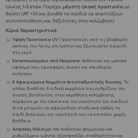
ηλικίας
1-3 ετών
. Παρέχει
μέγιστη ηλιακή προστασία
με
δείκτη UPF +50 και βοηθά τα παιδιά να αναπτύξουν
αυτοπεποίθηση και δεξιότητες στην κολύμβηση.
Κύρια Χαρακτηριστικά:
Υψηλή Προστασία UV:
Προστατεύει από τις βλαβερές
ακτίνες του ήλιου, επιτρέποντας ξέγνοιαστο παιχνίδι
στο νερό.
Κατασκευασμένο από Neoprene:
Ανθεκτικό και μαλακό
ύφασμα που προσφέρει άνεση και ελευθερία
κινήσεων.
8 Αφαιρούμενα Κομμάτια Αντισταθμιστικής Άνωσης:
Το
γιλέκο διαθέτει 8 ειδικά κομμάτια που ρυθμίζουν την
άνωση, βοηθώντας στην εκμάθηση κολύμβησης
σύμφωνα με την ηλικία και την ικανότητα του παιδιού.
Αυτά μπορούν να αφαιρεθούν σταδιακά καθώς το
παιδί βελτιώνει την ικανότητά του να επιπλέει χωρίς
βοήθεια.
Ασφαλές Κλείσιμο:
Με ανθεκτικό φερμουάρ και
ρυθμιζόμενο ιμάντα, εξασφαλίζει σταθερότητα και