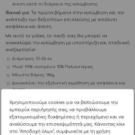
άνεση κατά τη διάρκεια της κολύμβησης.
Ιδανικό για:
Τα πρώτα βήματα στην κολύμβηση και την
ανάπτυξη των δεξιοτήτων επιπλεύσης με απόλυτη
ασφάλεια και άνεση.
Με αυτό το γιλέκο, το παιδί σας θα μπορεί να
ανακαλύψει την κολύμβηση με υποστήριξη και σταδιακή
ανεξαρτησία!
Διάμετρος: 51-56 εκ.
Υλικό:
90% νεοπρένιο
10% Πολυεστέρας
Μέγιστο Βάρος: 18kg.
Διευκολύνει την εξελικτική εκμάθηση με ασφάλεια και
άνεση
Προσοχή!
Για την ασφάλεια του παιδιού σας, μην το
Χρησιμοποιούμε cookies για να βελτιώσουμε την
αφήνετε χωρίς επίβλεψη. Αυτό είναι ένα βοήθημα
εμπειρία περιήγησής σας, να προβάλλουμε
επίπλευσης και όχι σωσίβιο.
εξατομικευμένες διαφημίσεις ή περιεχόμενο και να
αναλύσουμε την επισκεψιμότητά μας. Κάνοντας κλικ
Κατηγορίες:
Summer
Αξεσουάρ
Αξεσουάρ παραλίας
στο "Αποδοχή όλων", συμφωνείτε με τη χρήση