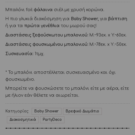
Μπαλόνι foil
φάλαινα
σιέλ με χρυσή κορώνα.
Η πιο γλυκιά διακόσμηση για
Baby Shower,
για
βάπτιση
ή για τα
πρώτα γενέθλια
του μωρού σας!
Διαστάσεις ξεφούσκωτου μπαλονιού:
M.~93εκ. x Y.~60εκ.
Διαστάσεις φουσκωμένου μπαλονιού:
Μ.~78εκ. x Υ.~50εκ.
Συσκευασία:
1τμχ.
* Το μπαλόνι αποστέλλεται συσκευασμένο και όχι
φουσκωμένο.
Μπορείτε να φουσκώσετε το μπαλόνι είτε με αέρα, είτε
με ήλιον εάν θέλετε να αιωρείται.
Κατηγορίες:
Baby Shower
Βρεφικό Δωμάτιο
Διακοσμητικά
PartyDeco