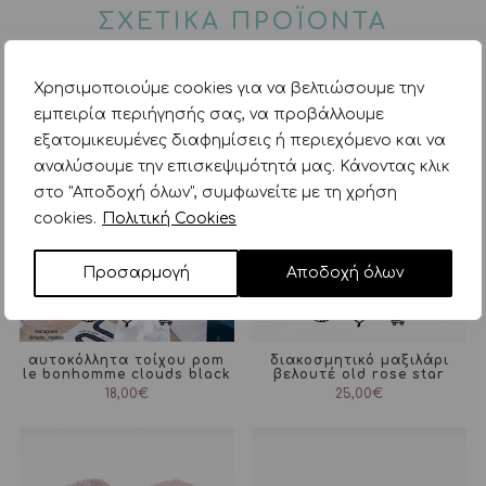
ΣΧΕΤΙΚΑ ΠΡΟΪΟΝΤΑ
Χρησιμοποιούμε cookies για να βελτιώσουμε την
εμπειρία περιήγησής σας, να προβάλλουμε
εξατομικευμένες διαφημίσεις ή περιεχόμενο και να
αναλύσουμε την επισκεψιμότητά μας. Κάνοντας κλικ
στο "Αποδοχή όλων", συμφωνείτε με τη χρήση
cookies.
Πολιτική Cookies
Προσαρμογή
Αποδοχή όλων
αυτοκόλλητα τοίχου pom
διακοσμητικό μαξιλάρι
le bonhomme clouds black
βελουτέ old rose star
18,00
€
25,00
€