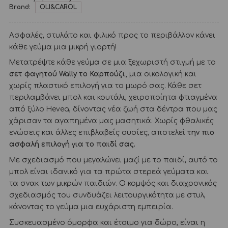
Brand:
OLI&CAROL
Ασφαλές, στυλάτο και φιλικό προς το περιβάλλον κάνει
κάθε γεύμα μια μικρή γιορτή!
Μετατρέψτε κάθε γεύμα σε μια ξεχωριστή στιγμή με το
σετ φαγητού Wally το Καρπούζι,
μια οικολογική και
χωρίς πλαστικό επιλογή για το μωρό σας. Κάθε σετ
περιλαμβάνει μπολ και κουτάλι, χειροποίητα φτιαγμένα
από ξύλο Hevea, δίνοντας νέα ζωή στα δέντρα που μας
χάρισαν τα αγαπημένα μας μασητικά. Χωρίς φθαλικές
ενώσεις και άλλες επιβλαβείς ουσίες, αποτελεί
την πιο
ασφαλή επιλογή για το παιδί σας.
Με σχεδιασμό που μεγαλώνει μαζί με το παιδί, αυτό το
μπολ είναι ιδανικό για τα πρώτα στερεά γεύματα και
τα σνακ των μικρών παιδιών. Ο κομψός και διαχρονικός
σχεδιασμός του συνδυάζει λειτουργικότητα με στυλ,
κάνοντας το γεύμα μια ευχάριστη εμπειρία.
Συσκευασμένο όμορφα και έτοιμο για δώρο, είναι η