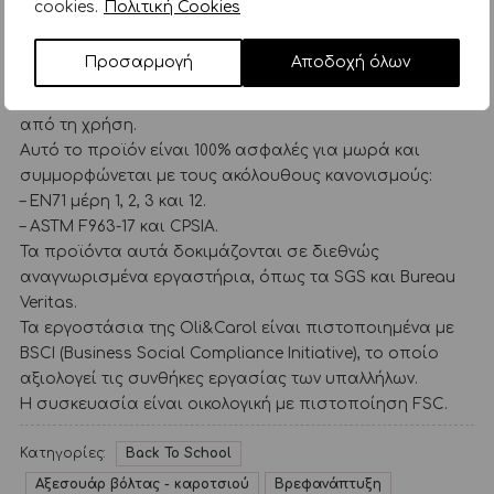
cookies.
Πολιτική Cookies
του χρόνου λόγω της φυσικής φθοράς.
Μην το αφήνετε σε άμεση επαφή με το ηλιακό φως ή
Προσαρμογή
Αποδοχή όλων
πηγές θερμότητας.
Αφαιρέστε όλες τις συσκευασίες και τις ετικέτες πριν
από τη χρήση.
Αυτό το προϊόν είναι 100% ασφαλές για μωρά και
συμμορφώνεται με τους ακόλουθους κανονισμούς:
– EN71 μέρη 1, 2, 3 και 12.
– ASTM F963-17 και CPSIA.
Τα προϊόντα αυτά δοκιμάζονται σε διεθνώς
αναγνωρισμένα εργαστήρια, όπως τα SGS και Bureau
Veritas.
Τα εργοστάσια της Oli&Carol είναι πιστοποιημένα με
BSCI (Business Social Compliance Initiative), το οποίο
αξιολογεί τις συνθήκες εργασίας των υπαλλήλων.
Η συσκευασία είναι οικολογική με πιστοποίηση FSC.
Κατηγορίες:
Back To School
Αξεσουάρ βόλτας - καροτσιού
Βρεφανάπτυξη