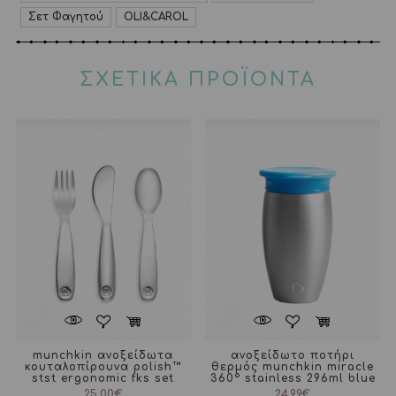
Σετ Φαγητού
OLI&CAROL
ΣΧΕΤΙΚΑ ΠΡΟΪΟΝΤΑ
munchkin ανοξείδωτα
ανοξείδωτο ποτήρι
κουταλοπίρουνα polish™
θερμός munchkin miracle
stst ergonomic fks set
360° stainless 296ml blue
25,00
€
24,99
€