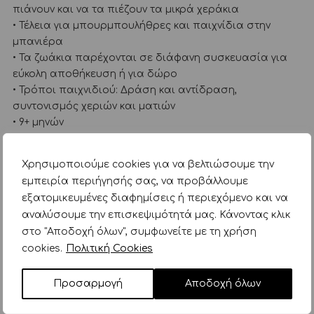
πιάνουν και να τα πιέζουν τα μικρά χεράκια
• Τέλεια για μπουρμπουλήθρες και παιχνίδια στην
μπανιέρα
• Τα ζωάκια παρέχονται σε διάφανη συσκευασία για
εύκολη αποθήκευση ή για δώρο
• Τρόποι παιχνιδιού: Δράση και αντίδραση,
συντονισμός χεριών και ματιών
• 9+ μηνών
Κατηγορίες:
Παιχνίδια
Παιχνίδια μπάνιου - Παραλίας
Χρησιμοποιούμε cookies για να βελτιώσουμε την
Munchkin
εμπειρία περιήγησής σας, να προβάλλουμε
εξατομικευμένες διαφημίσεις ή περιεχόμενο και να
αναλύσουμε την επισκεψιμότητά μας. Κάνοντας κλικ
ΣΧΕΤΙΚΑ ΠΡΟΪΟΝΤΑ
στο "Αποδοχή όλων", συμφωνείτε με τη χρήση
cookies.
Πολιτική Cookies
Προσαρμογή
Αποδοχή όλων