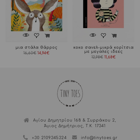
μια στάλα θάρρος
κοκο σανελ-μικρά κορίτσια
με μεγαλες ιδεες
Original
Η
16,60
€
14,94
€
price
τρέχουσα
Original
Η
12,98
€
11,68
€
was:
τιμή
price
τρέχουσα
16,60€.
είναι:
was:
τιμή
14,94€.
12,98€.
είναι:
11,68€.
Αγίου Δημητρίου 168 & Συρράκου 2,
Άγιος Δημήτριος, Τ.Κ. 17341
+30 2109345324
info@tinytoes.gr