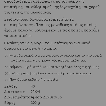
σπουδαιότερων ανθρώπων
από τον χώρο της
επιστήμης
, του
αθλητισμού
, της
λογοτεχνίας
, του
χορού
,
της
τέχνης
, της
φιλοσοφίας
.
Σχεδιάστριες, ζωγράφοι, εξερευνήτριες,
επιστημόνισσες… Γυναίκες μοναδικές από τις οποίες
έχουμε πολλά να μάθουμε και με τις οποίες μπορούμε
να ταυτιστούμε.
Γυναίκες όπως η Μαρί, που μετέτρεψαν ένα μικρό
όνειρο σε μια μεγάλη ιστορία.
Μια νέα σειρά για να γνωρίσουν ακόμα και τα πιο μικρά
παιδιά αυτές τις σημαντικές προσωπικότητες.
Κείμενο μικρό, απλό και κατανοητό για όλες τις ηλικίες.
Έκδοση που βοηθάει στην αισθητική καλλιέργεια.
Παγκόσμια εκδοτική επιτυχία.
Σελίδες
40
Διαστάσεις
20×24
Διαθεσιμότητα
Άμεσα Διαθέσιμο
Βάρος
300 g