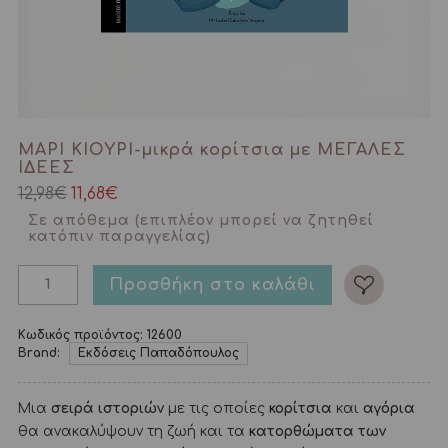
ΜΑΡΙ ΚΙΟΥΡΙ-μικρά κορίτσια με ΜΕΓΑΛΕΣ
ΙΔΕΕΣ
Original
Η
12,98
€
11,68
€
price
τρέχουσα
was:
τιμή
Σε απόθεμα (επιπλέον μπορεί να ζητηθεί
12,98€.
είναι:
κατόπιν παραγγελίας)
11,68€.
Προσθήκη στο καλάθι
Κωδικός προϊόντος:
12600
Brand:
Εκδόσεις Παπαδόπουλος
Μια
σειρά ιστοριών
με τις οποίες
κορίτσια
και
αγόρια
θα ανακαλύψουν τη ζωή και τα
κατορθώματα των