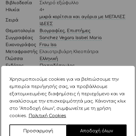
Βιβλιοδεσία
Σκληρό εξώφυλλο
Ηλικία
4+
μικρά κορίτσια και αγόρια με ΜΕΓΑΛΕΣ
Σειρά
ΙΔΕΕΣ
Θεματολογία
Βιογραφίες
,
Επιστήμες
Συγγραφέας
Sanchez Vegara Isabel Maria
Εικονογράφος
Frau Isa
Μεταφραστής
Ελαιοτριβιάρη Κλεοπάτρα
Γλώσσα
Ελληνική
Εκδότης
Παπαδόπουλος
Ημ. Έκδοσης
15/10/2018
Χρησιμοποιούμε cookies για να βελτιώσουμε την
ISBN
978-960-569-832-4
εμπειρία περιήγησής σας, να προβάλλουμε
Κατηγορίες:
Uncategorized
Βιβλία
εξατομικευμένες διαφημίσεις ή περιεχόμενο και να
αναλύσουμε την επισκεψιμότητά μας. Κάνοντας κλικ
Για παιδιά από 4 ετών
Εκδόσεις Παπαδόπουλος
στο "Αποδοχή όλων", συμφωνείτε με τη χρήση
cookies.
Πολιτική Cookies
ΣΧΕΤΙΚΑ ΠΡΟΪΟΝΤΑ
Προσαρμογή
Αποδοχή όλων