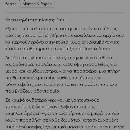
Brand:
Mamas & Papas
Καταλληλότητα ηλικίας:
0m+
Εξαιρετικά μαλακό και υποστηρικτικό είναι ο τέλειος
τρόπος για να τα βοηθήσετε με
ασφάλεια
να αρχίσουν
να περνούν χρόνο στην κοιλιά τους, απολαμβάνοντας
κάποια αισθητηριακή ανάπτυξη και διασκέδαση.
Αυτό το απολαυστικό ρολό για την κοιλιά διαθέτει
κουδούνισμα, τσαλάκωμα, καθρέφτη ασφαλείας για
μωρά και κουδουνίστρα, για να προσφέρει μια π
λήρη
αισθητηριακή εμπειρία
, καθώς και έναν κρίκο
οδοντοφυίας αστεριών για να καταπραΰνει τα ούλα
που βγάζουν οδοντοφυΐα.
Σε κομψό ουδέτερο γκρι και με γοητευτικούς
χαρακτήρες ζώων – έναν ελέφαντα και μια
καμηλοπάρδαλη – για να αγαπήσουν τα μικρά παιδιά
κομψή προσθήκη σε κάθε δωμάτιο. Κατασκευασμένο
από πανέμορφα, εξαιρετικά μαλακά υφάσματα υψηλής