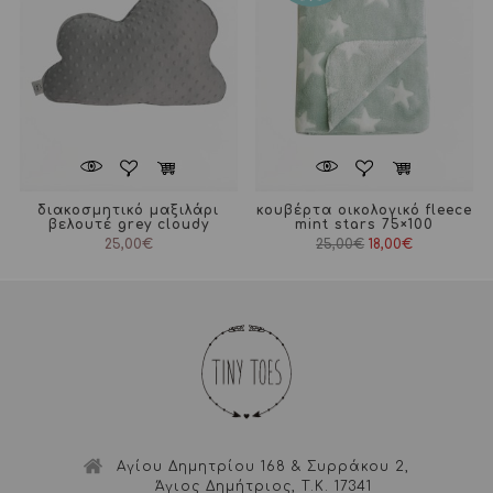
διακοσμητικό μαξιλάρι
κουβέρτα οικολογικό fleece
βελουτέ grey cloudy
mint stars 75×100
Original
Η
25,00
€
25,00
€
18,00
€
price
τρέχουσα
was:
τιμή
25,00€.
είναι:
18,00€.
Αγίου Δημητρίου 168 & Συρράκου 2,
Άγιος Δημήτριος, Τ.Κ. 17341