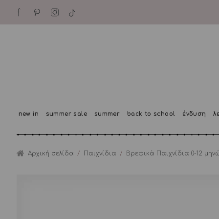
new in
summer sale
summer
back to school
ένδυση
λ
Αρχική σελίδα
/
Παιχνίδια
/
Βρεφικά Παιχνίδια 0-12 μην