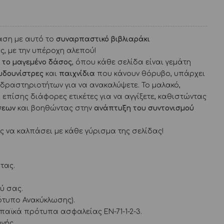
αση με αυτό το
συναρπαστικό βιβλιαράκι
, με την υπέροχη αλεπού!
ι το μαγεμένο δάσος
, όπου κάθε σελίδα είναι γεμάτη
υδουνίστρες
και
παιχνίδια
που κάνουν θόρυβο, υπάρχει
δραστηριοτήτων για να ανακαλύψετε. Το μαλακό,
επίσης διάφορες ετικέτες για να αγγίξετε, καθιστώντας
σεων
και βοηθώντας στην
ανάπτυξη του συντονισμού
 να καλπάσει με κάθε γύρισμα της σελίδας!
τας.
ύ σας.
τυπο Ανακύκλωσης).
αϊκά πρότυπα ασφαλείας EN-71-1-2-3.
γής.