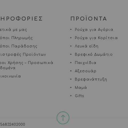
ΛΗΡΟΦΟΡΙΕΣ
ΠΡΟΪΟΝΤΑ
ετικά με μας
Ρούχα για Αγόρια
ρόποι Πληρωμής
Ρούχα για Κορίτσια
ρόποι Παράδοσης
Λευκά είδη
πιστροφές Προϊόντων
Βρεφικό Δωμάτιο
ροι Χρήσης – Προσωπικά
Παιχνίδια
εδομένα
Αξεσουάρ
ικοινωνία
Βρεφανάπτυξη
Μαμά
Gifts
. 156832402000