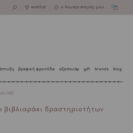
0
wishlist
ο λογαριασμός μου
άπτυξη
βρεφική φροντίδα
αξεσουάρ
gift
brands
blog
nds GRS
νο βιβλιαράκι δραστηριοτήτων