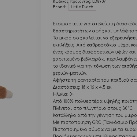
Κωδικός προϊόντος:
LD8907
Brand:
Little Dutch
Ετοιμαστείτε για ατελείωτη διασκέδ
δραστηριοτήτων
αφής και ψηλάφησης
Το μικρό σας καλείται
να εξερευνήσε
εκπλήξεις. Από
καθρεφτάκια
μέχρι
κο
ένας κόσμος διαφορετικών υφών και 
χαριτωμένο βιβλιαράκι περιλαμβάνει 
το ιδανικό για την
τόνωση των αισθή
χεριών-ματιών.
Αφήστε τη φαντασία του παιδιού σας
Διαστάσεις:
18 x 16 x 4,5 εκ.
Ηλικία:
0+
Από 100% πολυεστέρα υψηλής ποιότη
Πλένεται στο πλυντήριο στους 30°C.
Κατάλληλο από την γέννηση του μικρο
Με πιστοποίηση GRC (Παγκόσμιο Πρό
Πιστοποιημένο σύμφωνα με τα ευρωπ
Προϊόν κοινωνικά υπεύθυνης παραγω