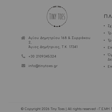
Π
Σχ
Τ
Αγίου Δημητρίου 168 & Συρράκου
Τ
2,
Άγιος Δημήτριος, Τ.Κ. 17341
Ε
Ό
+30 2109345324
Δ
info@tinytoes.gr
Επ
© Copyright 2026 Tiny Toes | All rights reserved - Γ.Ε.ΜΗ