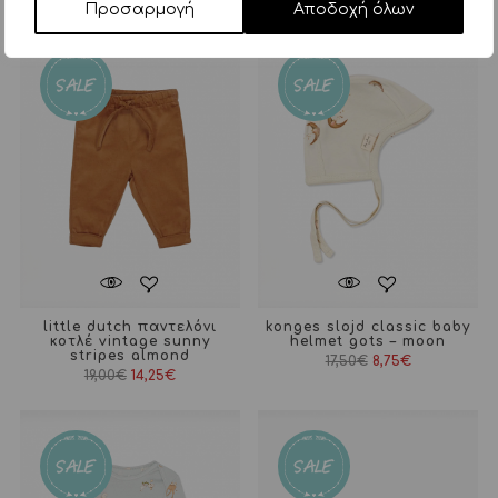
Προσαρμογή
Αποδοχή όλων
little dutch παντελόνι
konges slojd classic baby
κοτλέ vintage sunny
helmet gots – moon
stripes almond
17,50
€
8,75
€
19,00
€
14,25
€