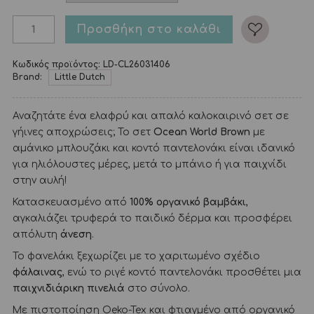
Προσθήκη στο καλάθι
Κωδικός προϊόντος:
LD-CL26031406
Brand:
Little Dutch
Αναζητάτε ένα ελαφρύ και απαλό καλοκαιρινό σετ σε
γήινες αποχρώσεις; Το σετ
Ocean World Brown
με
αμάνικο μπλουζάκι και κοντό παντελονάκι είναι ιδανικό
για ηλιόλουστες μέρες, μετά το μπάνιο ή για παιχνίδι
στην αυλή!
Κατασκευασμένο από
100% οργανικό βαμβάκι
,
αγκαλιάζει τρυφερά το παιδικό δέρμα και προσφέρει
απόλυτη
άνεση
.
Το φανελάκι ξεχωρίζει με το χαριτωμένο σχέδιο
φάλαινας
, ενώ το ριγέ κοντό παντελονάκι προσθέτει μια
παιχνιδιάρικη πινελιά
στο σύνολο.
Με πιστοποίηση Oeko-Tex και φτιαγμένο από οργανικό