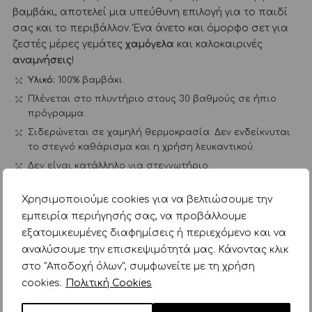
βαμβάκι, αποτελεί μια υπεύθυνη επιλογή για το παιδί
σας και το περιβάλλον. Ένα άνετο και όμορφο σετ για
ζεστές μέρες γεμάτες
χαμόγελα
και καλοκαιρινές
αναμνήσεις
!
Υλικό:
100% βαμβάκι.
Πλένεται στο πλυντήριο στους 30 βαθμούς σε ήπιο
πρόγραμμα.
Σιδερώνεται σε χαμηλή θερμοκρασία. Δεν ενδείκνυται
το στεγνό καθάρισμα και η χρήση λευκαντικού.
Δεν είναι κατάλληλο για στεγνωτήριο.
Πίνακας Μεγεθών
Χρησιμοποιούμε cookies για να βελτιώσουμε την
εμπειρία περιήγησής σας, να προβάλλουμε
Κατηγορίες:
Ένδυση
Κολάν - Παντελόνια
εξατομικευμένες διαφημίσεις ή περιεχόμενο και να
αναλύσουμε την επισκεψιμότητά μας. Κάνοντας κλικ
Μπλούζες - Ζακέτες
Ρούχα για Αγόρια
Little Dutch
στο "Αποδοχή όλων", συμφωνείτε με τη χρήση
cookies.
Πολιτική Cookies
ΣΧΕΤΙΚΑ ΠΡΟΪΟΝΤΑ