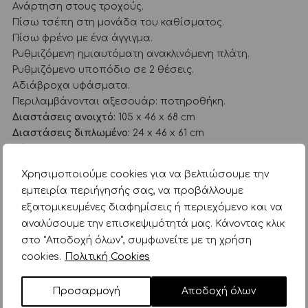
Ανάρτηση στους τροχούς.
Πίσω τσέπη στη μονάδα του καθίσματος.
Πίσω φρένο με ένα άγγιγμα.
Ρυθμιζόμενη ημιαυτόματη ανακλινόμενη πλάτη.
Ρυθμιζόμενο υποπόδιο σε 2 θέσεις.
Αδιάβροχα υφάσματα.
Περιλαμβάνονται αξεσουάρ: ποτηροθήκη.
Διαστάσεις ανοιχτό:
105 x 46 x 68 cm
Διαστάσεις διπλωμένο:
24 x 46 x 61 cm
Βάρος:
6,9kg
Χρησιμοποιούμε cookies για να βελτιώσουμε την
Κατηγορίες:
Βόλτα
Καρότσια
kikka boo
εμπειρία περιήγησής σας, να προβάλλουμε
εξατομικευμένες διαφημίσεις ή περιεχόμενο και να
αναλύσουμε την επισκεψιμότητά μας. Κάνοντας κλικ
ΜΠΟΡΕΙ ΕΠΙΣΗΣ ΝΑ ΣΑΣ
στο "Αποδοχή όλων", συμφωνείτε με τη χρήση
ΑΡΕΣΕΙ…
cookies.
Πολιτική Cookies
Προσαρμογή
Αποδοχή όλων