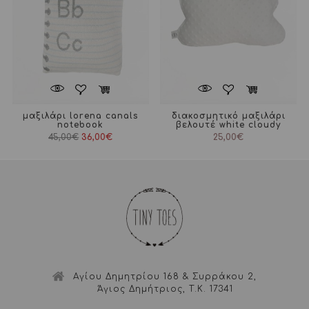
μαξιλάρι lorena canals
διακοσμητικό μαξιλάρι
notebook
βελουτέ white cloudy
Original
Η
45,00
€
36,00
€
25,00
€
price
τρέχουσα
was:
τιμή
45,00€.
είναι:
36,00€.
Αγίου Δημητρίου 168 & Συρράκου 2,
Άγιος Δημήτριος, Τ.Κ. 17341