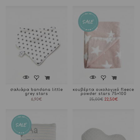
σαλιάρα bandana little
κουβέρτα οικολογικό fleece
grey stars
powder stars 75×100
Original
Η
6,90
€
25,00
€
22,50
€
price
τρέχουσα
was:
τιμή
25,00€.
είναι:
22,50€.