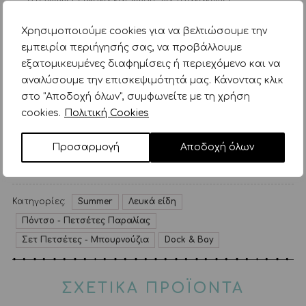
στεγνώνει εύκολα και χωρίς να τσαλακώνει
Με πουγκάκι αποθήκευσης 100% βαμβακερό
Χρησιμοποιούμε cookies για να βελτιώσουμε την
(βιοδιασπώμενο, όχι ανακυκλωμένο)
εμπειρία περιήγησής σας, να προβάλλουμε
Υλικό πετσέτας: 83% μικροϊνες, 17% πολυαμίδιο.
εξατομικευμένες διαφημίσεις ή περιεχόμενο και να
Πλένονται στο πλυντήριοΕίναι Certified B Corp
αναλύσουμε την επισκεψιμότητά μας. Κάνοντας κλικ
και GRS (Διεθνές πρότυπο πιστοποίησης για προϊόντα
στο "Αποδοχή όλων", συμφωνείτε με τη χρήση
που περιέχουν ανακυκλωμένα υλικά).
cookies.
Πολιτική Cookies
Μέγεθος:
160x90cm
Βάρος:
380g
Προσαρμογή
Αποδοχή όλων
Μέγεθος πουγκιού αποθήκευσης (100% βαμβάκι):
26x15cm
Κατηγορίες:
Summer
Λευκά είδη
Πόντσο - Πετσέτες Παραλίας
Σετ Πετσέτες - Μπουρνούζια
Dock & Bay
ΣΧΕΤΙΚΑ ΠΡΟΪΟΝΤΑ