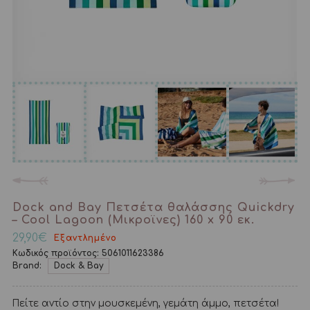
Dock and Bay Πετσέτα θαλάσσης Quickdry
– Cool Lagoon (Μικροϊνες) 160 x 90 εκ.
29,90
€
Εξαντλημένο
Κωδικός προϊόντος:
5061011623386
Brand:
Dock & Bay
Πείτε αντίο στην μουσκεμένη, γεμάτη άμμο, πετσέτα!