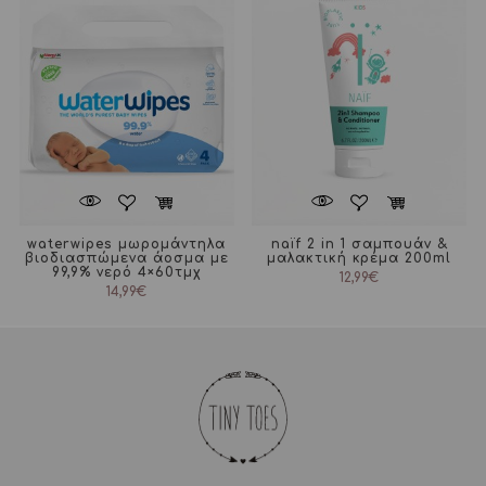
waterwipes μωρομάντηλα
naïf 2 in 1 σαμπουάν &
βιοδιασπώμενα άοσμα με
μαλακτική κρέμα 200ml
99,9% νερό 4×60τμχ
12,99
€
14,99
€