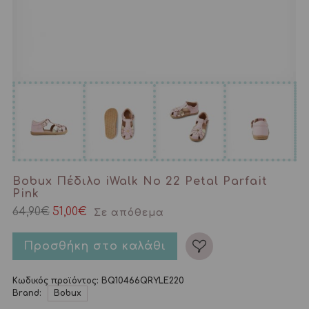
Bobux Πέδιλο iWalk No 22 Petal Parfait
Pink
Original
Η
64,90
€
51,00
€
Σε απόθεμα
price
τρέχουσα
was:
τιμή
64,90€.
είναι:
Προσθήκη στο καλάθι
51,00€.
Κωδικός προϊόντος:
BQ10466QRYLE220
Brand:
Bobux