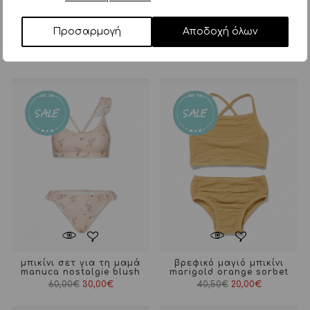
Προσαρμογή
Αποδοχή όλων
ΣΧΕΤΙΚΑ ΠΡΟΪΟΝΤΑ
μπικίνι σετ για τη μαμά
βρεφικό μαγιό μπικίνι
manuca nostalgie blush
marigold orange sorbet
60,00
€
30,00
€
40,50
€
20,00
€