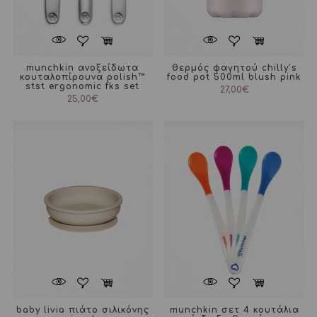
munchkin ανοξείδωτα
θερμός φαγητού chilly’s
κουταλοπίρουνα polish™
food pot 500ml blush pink
stst ergonomic fks set
27,00
€
25,00
€
baby livia πιάτο σιλικόνης
munchkin σετ 4 κουτάλια