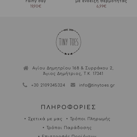
rainy day
με ένδειξη θερμότητας
19,90
€
6,99
€
Αγίου Δημητρίου 168 & Συρράκου 2,
Άγιος Δημήτριος, Τ.Κ. 17341
+30 2109345324
info@tinytoes.gr
ΠΛΗΡΟΦΟΡΙΕΣ
Σχετικά με μας
Τρόποι Πληρωμής
Τρόποι Παράδοσης
Επιστροφές Προϊόντων