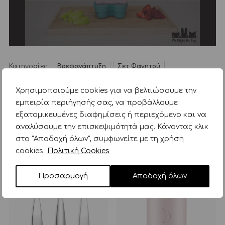
Κατηγορίες:
Βρεφανάπτυξη
Σετ Φαγητού
Σετ Φαγητού Σιλικόνης
We Might Be Tiny
Χρησιμοποιούμε cookies για να βελτιώσουμε την
εμπειρία περιήγησής σας, να προβάλλουμε
ΣΧΕΤΙΚΑ ΠΡΟΪΟΝΤΑ
εξατομικευμένες διαφημίσεις ή περιεχόμενο και να
αναλύσουμε την επισκεψιμότητά μας. Κάνοντας κλικ
στο "Αποδοχή όλων", συμφωνείτε με τη χρήση
cookies.
Πολιτική Cookies
Προσαρμογή
Αποδοχή όλων