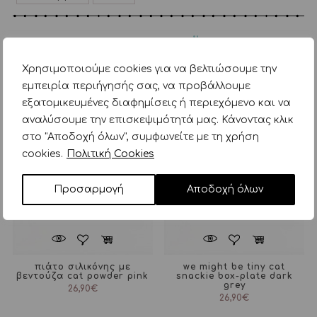
ΣΧΕΤΙΚΑ ΠΡΟΪΟΝΤΑ
Χρησιμοποιούμε cookies για να βελτιώσουμε την
εμπειρία περιήγησής σας, να προβάλλουμε
εξατομικευμένες διαφημίσεις ή περιεχόμενο και να
αναλύσουμε την επισκεψιμότητά μας. Κάνοντας κλικ
στο "Αποδοχή όλων", συμφωνείτε με τη χρήση
cookies.
Πολιτική Cookies
Προσαρμογή
Αποδοχή όλων
πιάτο σιλικόνης με
we might be tiny cat
βεντούζα cat powder pink
snackie box-plate dark
grey
26,90
€
26,90
€