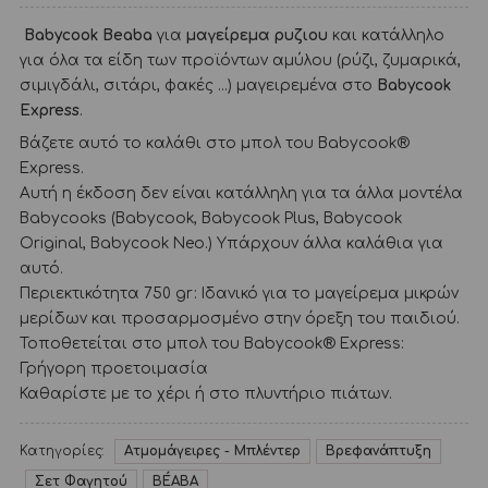
Babycook Beaba
για
μαγείρεμα ρυζιου
και κατάλληλο
για όλα τα είδη των προϊόντων αμύλου (ρύζι, ζυμαρικά,
σιμιγδάλι, σιτάρι, φακές …) μαγειρεμένα στο
Babycook
Express
.
Βάζετε αυτό το καλάθι στο μπολ του Babycook®
Express.
Αυτή η έκδοση δεν είναι κατάλληλη για τα άλλα μοντέλα
Babycooks (Babycook, Babycook Plus, Babycook
Original, Babycook Neo.) Υπάρχουν άλλα καλάθια για
αυτό.
Περιεκτικότητα 750 gr: Ιδανικό για το μαγείρεμα μικρών
μερίδων και προσαρμοσμένο στην όρεξη του παιδιού.
Τοποθετείται στο μπολ του Babycook® Express:
Γρήγορη προετοιμασία
Καθαρίστε με το χέρι ή στο πλυντήριο πιάτων.
Κατηγορίες:
Ατμομάγειρες - Μπλέντερ
Βρεφανάπτυξη
Σετ Φαγητού
BÉABA