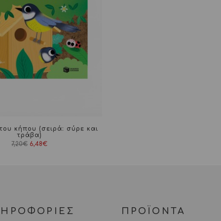
του κήπου (σειρά: σύρε και
τράβα)
Original
Η
7,20
€
6,48
€
price
τρέχουσα
was:
τιμή
7,20€.
είναι:
6,48€.
ΛΗΡΟΦΟΡΙΕΣ
ΠΡΟΪΟΝΤΑ