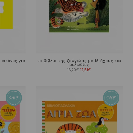
, εικόνες για
το βιβλίο της ζούγκλας με 16 ήχους και
μελωδίες
Original
Η
13,90
€
12,51
€
έχουσα
price
τρέχουσα
ή
was:
τιμή
αι:
13,90€.
είναι:
35€.
12,51€.