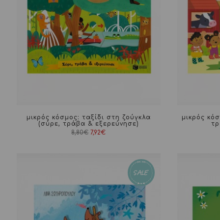
μικρός κόσμος: ταξίδι στη ζούγκλα
μικρός κό
(σύρε, τράβα & εξερεύνησε)
τρ
Original
Η
8,80
€
7,92
€
price
τρέχουσα
was:
τιμή
8,80€.
είναι:
7,92€.