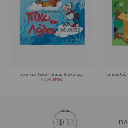
πίκο και λόλα – πάμε διακοπές!
τα πουλιά 
Original
Η
11,00
€
9,90
€
price
τρέχουσα
was:
τιμή
11,00€.
είναι:
9,90€.
Π