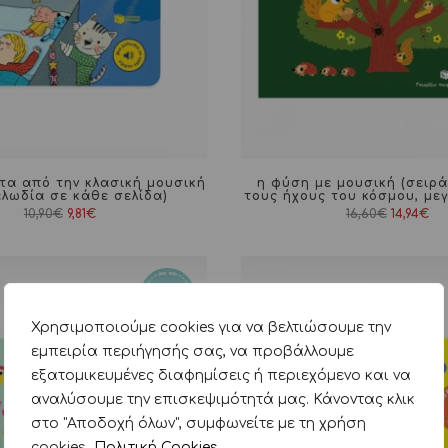
τα από την κλασική μουσική
η φύση με μουσική (σειρά
ελωδία σε κάθε σελίδα)
τους ήχους του κόσμου, με
Original
Η
Original
Η
10,90
€
9,81
€
16,60
€
14,94
€
price
τρέχουσα
price
τρ
was:
τιμή
was:
τι
10,90€.
είναι:
16,60€.
είν
9,81€.
14,
Χρησιμοποιούμε cookies για να βελτιώσουμε την
εμπειρία περιήγησής σας, να προβάλλουμε
εξατομικευμένες διαφημίσεις ή περιεχόμενο και να
αναλύσουμε την επισκεψιμότητά μας. Κάνοντας κλικ
στο "Αποδοχή όλων", συμφωνείτε με τη χρήση
cookies.
Πολιτική Cookies