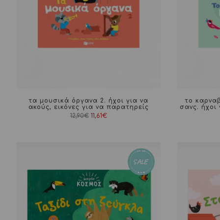
τα μουσικά όργανα 2. ήχοι για να
το καρναβ
ακούς, εικόνες για να παρατηρείς
σανς. ήχοι 
Original
Η
12,90
€
11,61
€
price
τρέχουσα
was:
τιμή
12,90€.
είναι:
11,61€.