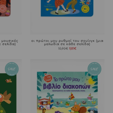
ι μουσικές
οι πρώτοι μου ρυθμοί του σουίνγκ (μια
ε σελίδα)
μελωδία σε κάθε σελίδα)
Original
Η
10,90
€
9,81
€
χουσα
price
τρέχουσα
ή
was:
τιμή
ι:
10,90€.
είναι:
€.
9,81€.