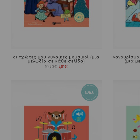
οι πρώτες μου γυναίκες μουσικοί (μια
νανουρίσμα
μελωδία σε κάθε σελίδα)
(μια μ
Original
Η
10,90
€
9,81
€
price
τρέχουσα
was:
τιμή
10,90€.
είναι:
9,81€.