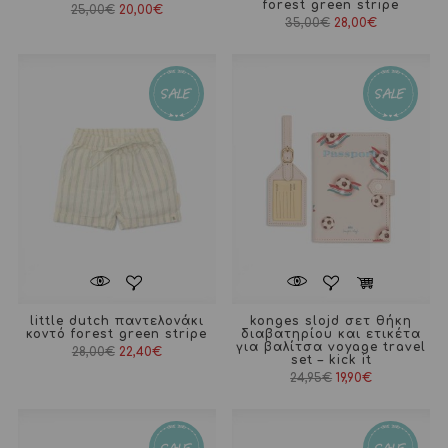
forest green stripe
25,00
€
20,00
€
35,00
€
28,00
€
little dutch παντελονάκι
konges slojd σετ θήκη
κοντό forest green stripe
διαβατηρίου και ετικέτα
για βαλίτσα voyage travel
28,00
€
22,40
€
set – kick it
Original
Η
24,95
€
19,90
€
price
τρέχουσα
was:
τιμή
24,95€.
είναι:
19,90€.