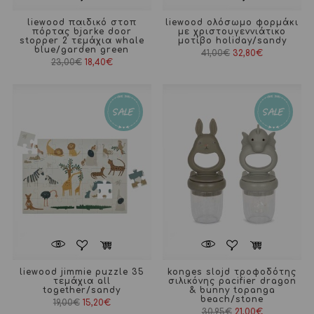
liewood παιδικό στοπ
liewood ολόσωμο φορμάκι
πόρτας bjarke door
με χριστουγεννιάτικο
stopper 2 τεμάχια whale
μοτίβο holiday/sandy
blue/garden green
41,00
€
32,80
€
Original
Η
23,00
€
18,40
€
price
τρέχουσα
was:
τιμή
23,00€.
είναι:
18,40€.
liewood jimmie puzzle 35
konges slojd τροφοδότης
τεμάχια all
σιλικόνης pacifier dragon
together/sandy
& bunny topanga
beach/stone
Original
Η
19,00
€
15,20
€
price
τρέχουσα
Original
Η
30,95
€
21,00
€