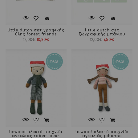
little dutch σετ γραφικής
little dutch σετ
ύλης forest friends
ζωγραφικής μπάνιου
Original
Η
Original
Η
12,00
€
10,80
€
12,00
€
9,50
€
price
τρέχουσα
price
τρέχουσα
was:
τιμή
was:
τιμή
12,00€.
είναι:
12,00€.
είναι:
10,80€.
9,50€.
liewood πλεκτό παιχνίδι
liewood πλεκτό παιχνίδι
αγκαλιάς robert bear
αγκαλιάς johanna