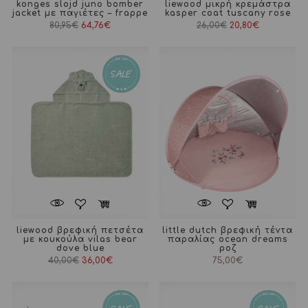
konges slojd juno bomber
liewood μικρή κρεμάστρα
jacket με παγιέτες – frappe
kasper coat tuscany rose
Original
Η
80,95
€
64,76
€
26,00
€
20,80
€
price
τρέχουσα
was:
τιμή
26,00€.
είναι:
20,80€.
liewood βρεφική πετσέτα
little dutch βρεφική τέντα
με κουκούλα vilas bear
παραλίας ocean dreams
dove blue
ροζ
Original
Η
40,00
€
36,00
€
75,00
€
price
τρέχουσα
was:
τιμή
40,00€.
είναι:
36,00€.