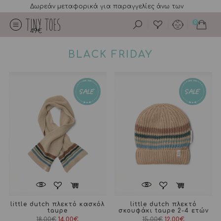
Δωρεάν μεταφορικά για παραγγελίες άνω των
0
49€
BLACK FRIDAY
little dutch πλεκτό κασκόλ
little dutch πλεκτό
taupe
σκουφάκι taupe 2-4 ετών
Original
Η
Original
Η
18,00
€
14,00
€
15,00
€
12,00
€