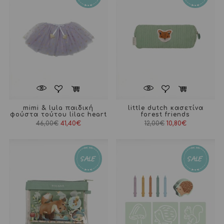
mimi & lula παιδική
little dutch κασετίνα
φούστα τούτου lilac heart
forest friends
Original
Η
Original
Η
46,00
€
41,40
€
12,00
€
10,80
€
price
τρέχουσα
price
τρέχουσα
was:
τιμή
was:
τιμή
46,00€.
είναι:
12,00€.
είναι:
41,40€.
10,80€.