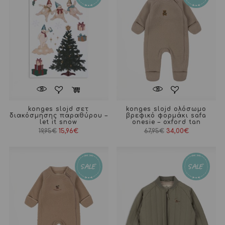
konges slojd σετ
konges slojd ολόσωμο
διακόσμησης παραθύρου –
βρεφικό φορμάκι safa
let it snow
onesie – oxford tan
Original
Η
19,95
€
15,96
€
67,95
€
34,00
€
price
τρέχουσα
was:
τιμή
19,95€.
είναι:
15,96€.