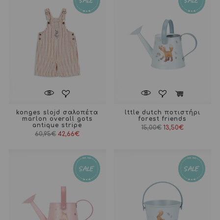
konges slojd σαλοπέτα
lttle dutch ποτιστήρι
marlon overall gots
forest friends
antique stripe
Original
Η
15,00
€
13,50
€
price
τρέχουσα
60,95
€
42,66
€
was:
τιμή
15,00€.
είναι:
13,50€.