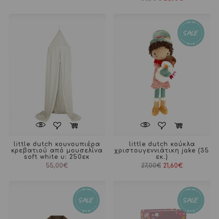
was:
τιμή
price
τρέχουσα
19,00€.
είναι:
was:
τιμή
15,20€.
30,95€.
είναι:
21,00€.
little dutch κουνουπιέρα
little dutch κούκλα
κρεβατιού από μουσελίνα
χριστουγεννιάτικη jake (35
soft white υ: 250εκ
εκ.)
Original
Η
55,00
€
27,00
€
21,60
€
price
τρέχουσα
was:
τιμή
27,00€.
είναι:
21,60€.