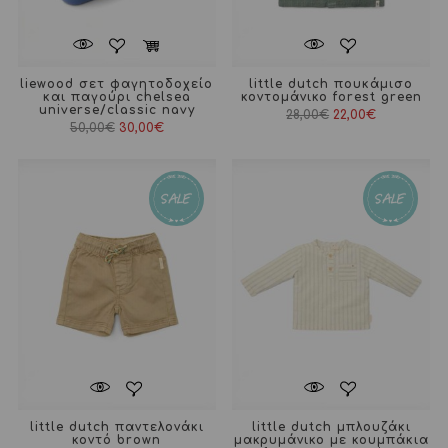
liewood σετ φαγητοδοχείο
little dutch πουκάμισο
και παγούρι chelsea
κοντομάνικο forest green
universe/classic navy
28,00
€
22,00
€
Original
Η
50,00
€
30,00
€
price
τρέχουσα
was:
τιμή
50,00€.
είναι:
30,00€.
little dutch παντελονάκι
little dutch μπλουζάκι
κοντό brown
μακρυμάνικο με κουμπάκια