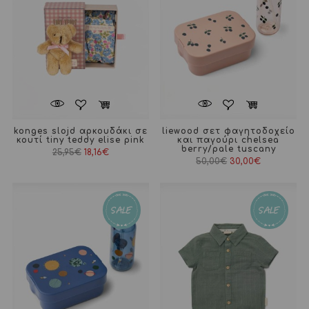
konges slojd αρκουδάκι σε
liewood σετ φαγητοδοχείο
κουτί tiny teddy elise pink
και παγούρι chelsea
berry/pale tuscany
Original
Η
25,95
€
18,16
€
price
τρέχουσα
Original
Η
50,00
€
30,00
€
was:
τιμή
price
τρέχουσα
25,95€.
είναι:
was:
τιμή
18,16€.
50,00€.
είναι:
30,00€.