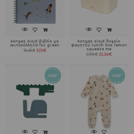
konges slojd βιβλίο με
konges slojd δοχείο
αυτοκόλλητα fsc green
φαγητού lunch box lemon
squeeze me
Original
Η
18,45
€
9,23
€
price
τρέχουσα
Original
Η
27,95
€
22,36
€
was:
τιμή
price
τρέχουσα
18,45€.
είναι:
was:
τιμή
9,23€.
27,95€.
είναι:
22,36€.