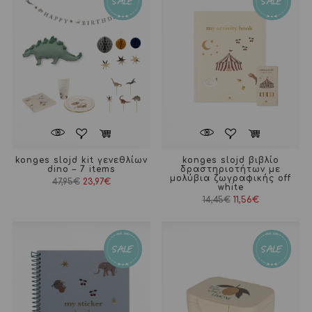
konges slojd kit γενεθλίων
konges slojd βιβλίο
dino – 7 items
δραστηριοτήτων με
μολύβια ζωγραφικής off
Original
Η
47,95
€
23,97
€
white
price
τρέχουσα
was:
τιμή
Original
Η
14,45
€
11,56
€
47,95€.
είναι:
price
τρέχουσα
23,97€.
was:
τιμή
14,45€.
είναι:
11,56€.