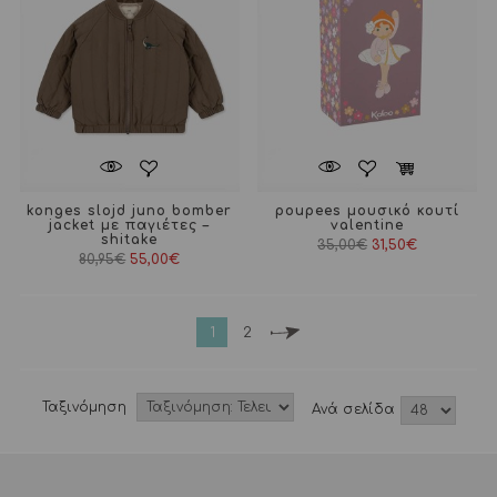
konges slojd juno bomber
poupees μουσικό κουτί
jacket με παγιέτες –
valentine
shitake
Original
Η
35,00
€
31,50
€
price
τρέχουσα
80,95
€
55,00
€
was:
τιμή
35,00€.
είναι:
31,50€.
1
2
Ταξινόμηση
Aνά σελίδα